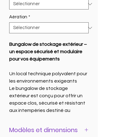
Aération
*
Bungalow de stockage extérieur –
un espace sécurisé et modulaire
pour vos équipements
Un local technique polyvalent pour
les environnements exigeants
Le bungalow de stockage
extérieur est conçu pour offrir un
espace clos, sécurisé et résistant
aux intempéries destiné au
rangement de produits, matériels
ou équipements techniques. Il
Modèles et dimensions
constitue une solution idéale pour