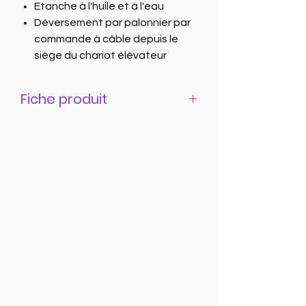
Etanche à l'huile et à l'eau
Déversement par palonnier par
commande à câble depuis le
siège du chariot élévateur
6 volumes disponibles de 300 à
2000 Litres
Fiche produit
Fiche produit à télécharger