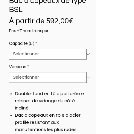
Bac à copeaux de type
BSL
Prix
À partir de
592,00€
promotionnel
Prix HT hors transport
Capacité (L )
*
Versions
*
Double-fond en tôle perforée et
robinet de vidange du côté
incliné
Bac à copeaux en tôle d'acier
profilé résistant aux
manutentions les plus rudes