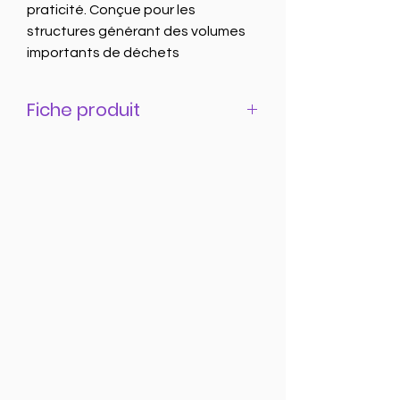
praticité. Conçue pour les
structures générant des volumes
importants de déchets
recyclables, elle se distingue par sa
grande ouverture de chargement,
Fiche produit
idéale pour les cartons de grande
taille ou les matériaux volumineux.
Fiche produit Presse 130
Automatique à télécharger
Dotée d’une force de compression
élevée, elle permet de produire
des balles d’environ 100 kg,
parfaitement calibrées pour être
déplacées facilement sur des
palettes standard. Son système
d’éjection par sangle facilite la
sortie des balles sans effort,
renforçant la sécurité et la rapidité
des opérations.