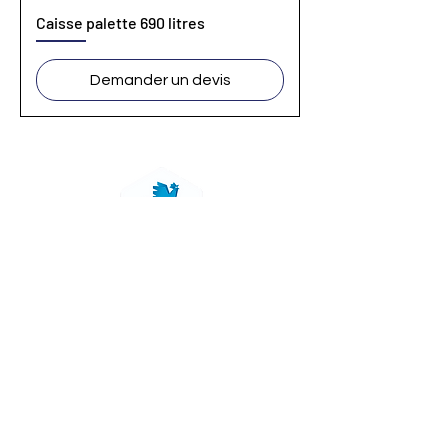
Caisse palette 690 litres
Demander un devis
commercial@gillardsolutions.fr
01 60 69 68 66
Politiques du site
© 2023 par Gillard solutions.