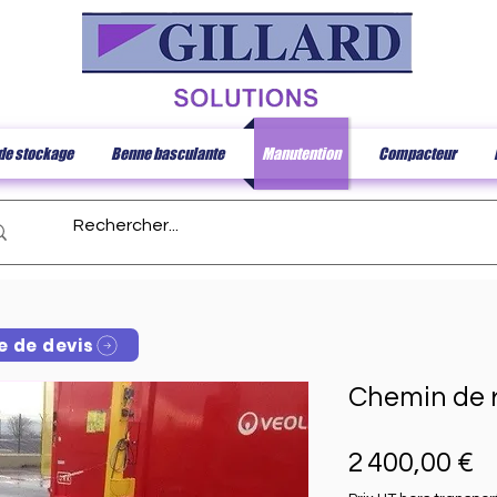
de stockage
Benne basculante
Manutention
Compacteur
 de devis
Chemin de 
Pr
2 400,00 €