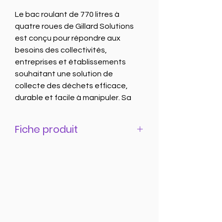
Le bac roulant de 770 litres à
quatre roues de Gillard Solutions
est conçu pour répondre aux
besoins des collectivités,
entreprises et établissements
souhaitant une solution de
collecte des déchets efficace,
durable et facile à manipuler. Sa
conception en polyéthylène haute
densité (PEHD) stabilisé aux UV lui
Fiche produit
confère une excellente résistance
aux variations climatiques, aux
Fiche produit à télécharger
chocs et à l’usure quotidienne.
Caractéristiques techniques
Capacité utile : 770 litres
Dimensions extérieures : 1370
mm (longueur) x 778 mm (largeur)